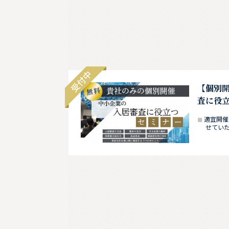
【個別
査に役
適宜開催
せてい